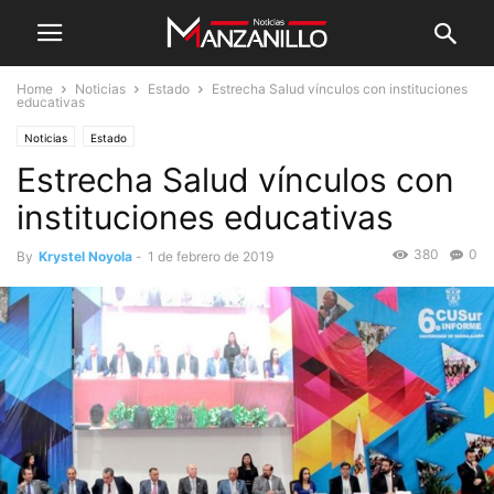
Home
Noticias
Estado
Estrecha Salud vínculos con instituciones
educativas
Noticias
Estado
Estrecha Salud vínculos con
instituciones educativas
380
0
By
Krystel Noyola
-
1 de febrero de 2019