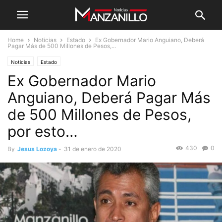
Home
Noticias
Estado
Ex Gobernador Mario Anguiano, Deberá
Pagar Más de 500 Millones de Pesos,...
Noticias
Estado
Ex Gobernador Mario
Anguiano, Deberá Pagar Más
de 500 Millones de Pesos,
por esto…
430
0
By
Jesus Lozoya
-
31 de enero de 2020