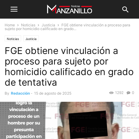
Home
Noticias
Justicia
FGE obtiene vinculación a proceso para
sujeto por homicidio calificado en grado...
Noticias
Justicia
FGE obtiene vinculación a
proceso para sujeto por
homicidio calificado en grado
de tentativa
1292
0
By
Redacción
-
15 de agosto de 2025