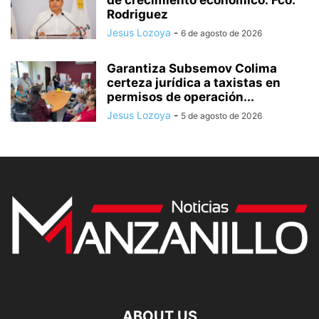
de crecimiento económico: Fco.
Rodriguez
Jesus Lozoya
-
6 de agosto de 2026
Garantiza Subsemov Colima
certeza jurídica a taxistas en
permisos de operación...
Jesus Lozoya
-
5 de agosto de 2026
ABOUT US