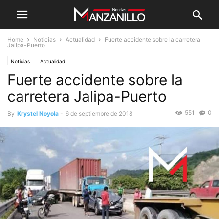
Home
Noticias
Actualidad
Fuerte accidente sobre la carretera
Jalipa-Puerto
Noticias
Actualidad
Fuerte accidente sobre la
carretera Jalipa-Puerto
551
0
By
Krystel Noyola
-
6 de septiembre de 2018