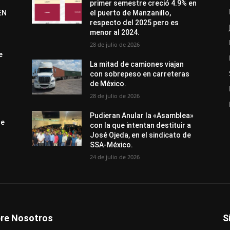
primer semestre creció 4.9% en
EN
el puerto de Manzanillo,
respecto del 2025 pero es
menor al 2024.
28 de julio de 2026
e
La mitad de camiones viajan
con sobrepeso en carreteras
de México.
28 de julio de 2026
Pudieran Anular la «Asamblea»
de
con la que intentan destituir a
José Ojeda, en el sindicato de
SSA-México.
24 de julio de 2026
re Nosotros
S