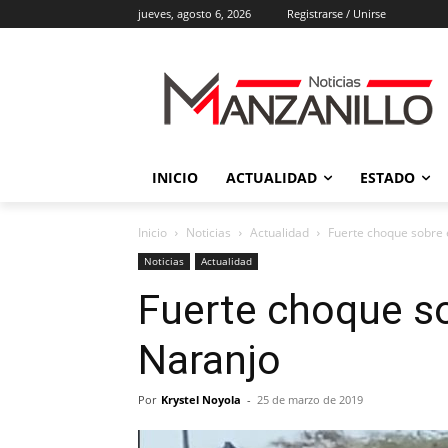
jueves, agosto 6, 2026
Registrarse / Unirse
INICIO
ACTUALIDAD
ESTADO
Inicio
Noticias
Actualidad
Fuerte choque sobre e
Noticias
Actualidad
Fuerte choque so
Naranjo
Por
Krystel Noyola
-
25 de marzo de 2019