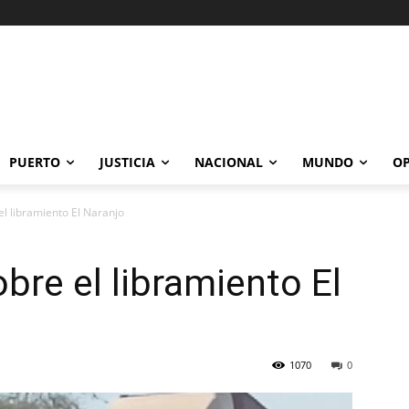
PUERTO
JUSTICIA
NACIONAL
MUNDO
OP
l libramiento El Naranjo
bre el libramiento El
1070
0