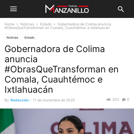
Home
Noticias
Estado
Gobernadora de Colima anuncia
#ObrasQueTransforman en Comala, Cuauhtémoc e Ixtlahuacán
Noticias
Estado
Gobernadora de Colima
anuncia
#ObrasQueTransforman en
Comala, Cuauhtémoc e
Ixtlahuacán
302
0
By
Redacción
-
11 de noviembre de 2025