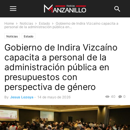
Home
Noticias
Estado
Gobierno de Indira Vizcaíno capacita a
personal de la administración pública en...
Noticias
Estado
Gobierno de Indira Vizcaíno
capacita a personal de la
administración pública en
presupuestos con
perspectiva de género
40
0
By
Jesus Lozoya
-
14 de mayo de 2026