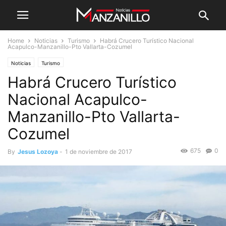
Home
Noticias
Turismo
Habrá Crucero Turístico Nacional
Acapulco-Manzanillo-Pto Vallarta-Cozumel
Noticias
Turismo
Habrá Crucero Turístico
Nacional Acapulco-
Manzanillo-Pto Vallarta-
Cozumel
675
0
By
Jesus Lozoya
-
1 de noviembre de 2017