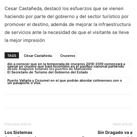
Cesar Castañeda, destacó los esfuerzos que se vienen
haciendo por parte del gobierno y del sector turístico por
promover el destino, además de mejorar la infraestructura
de servicios ante la necesidad de que el visitante se lleve
la mejor impresión
TAGS
César Castañeda.
Cruceros
dio a conocer que en la temporada de cruceros 2018-2019 comenzará a
operar un crucero que hará recorridos en el pacífico nacional partiendo
desde Acapulco tocando los puertos de Manzanillo
El Secretario de Turismo del Gobierno del Estado
Puerto Vallarta y Cozumel en el que podrán abordar colimenses con o
sin pasaporte o visa.
Previous article
Next article
Los Sistemas
Sin Dragado va a