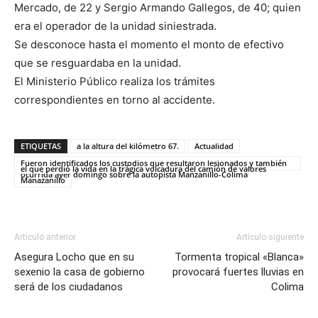
Mercado, de 22 y Sergio Armando Gallegos, de 40; quien
era el operador de la unidad siniestrada.
Se desconoce hasta el momento el monto de efectivo
que se resguardaba en la unidad.
El Ministerio Público realiza los trámites
correspondientes en torno al accidente.
ETIQUETAS
a la altura del kilómetro 67.
Actualidad
Fueron identificados los custodios que resultaron lesionados y también
el que perdió la vida en la trágica volcadura del camión de valores
ocurrida ayer domingo sobre la autopista Manzanillo-Colima
Manazanillo
Artículo anterior
Artículo siguiente
Asegura Locho que en su
Tormenta tropical «Blanca»
sexenio la casa de gobierno
provocará fuertes lluvias en
será de los ciudadanos
Colima