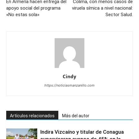
En Armería hacen entrega del
Colima, con menos casos de
apoyo social del programa
viruela símica a nivel nacional:
«No estas sola»
Sector Salud.
Cindy
https://noticiasmanzanillo.com
Artículos relacionados
Más del autor
Indira Vizcaíno y titular de Conagua
supervisaron avance de 45% en la