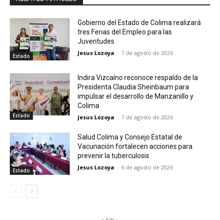
Gobierno del Estado de Colima realizará
tres Ferias del Empleo para las
Juventudes
Jesus Lozoya
-
7 de agosto de 2026
Estado
Indira Vizcaíno reconoce respaldo de la
Presidenta Claudia Sheinbaum para
impulsar el desarrollo de Manzanillo y
Colima
Estado
Jesus Lozoya
-
7 de agosto de 2026
Salud Colima y Consejo Estatal de
Vacunación fortalecen acciones para
prevenir la tuberculosis
Jesus Lozoya
-
6 de agosto de 2026
Estado
- Ads -