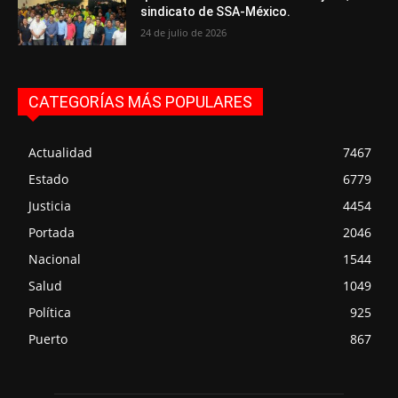
sindicato de SSA-México.
24 de julio de 2026
CATEGORÍAS MÁS POPULARES
Actualidad
7467
Estado
6779
Justicia
4454
Portada
2046
Nacional
1544
Salud
1049
Política
925
Puerto
867