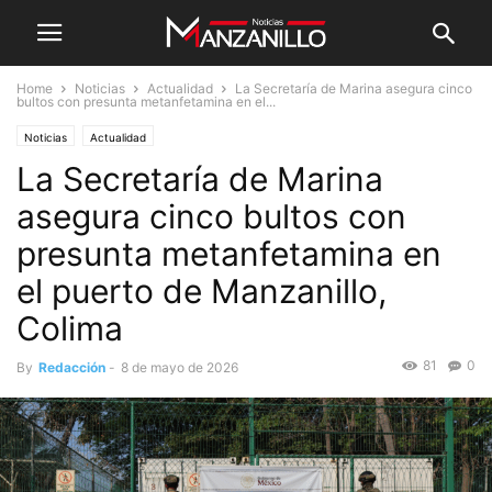
Home
Noticias
Actualidad
La Secretaría de Marina asegura cinco
bultos con presunta metanfetamina en el...
Noticias
Actualidad
La Secretaría de Marina
asegura cinco bultos con
presunta metanfetamina en
el puerto de Manzanillo,
Colima
81
0
By
Redacción
-
8 de mayo de 2026