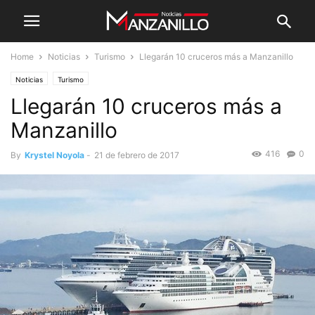
Home
Noticias
Turismo
Llegarán 10 cruceros más a Manzanillo
Noticias
Turismo
Llegarán 10 cruceros más a
Manzanillo
416
0
By
Krystel Noyola
-
21 de febrero de 2017