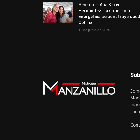
Senadora Ana Karen
Hernández: La soberanía
Energética se construye des
Colima
15 de junio de 2026
Sob
Somo
Manz
marc
con 
Cont