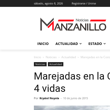
sábado, agosto 8, 2026
Registrarse / Unirse
INICIO
ACTUALIDAD
ESTADO
Inicio
Noticias
Actualidad
Marejadas en la Cost
Noticias
Actualidad
Marejadas en la 
4 vidas
Por
Krystel Noyola
-
10 de junio de 2015