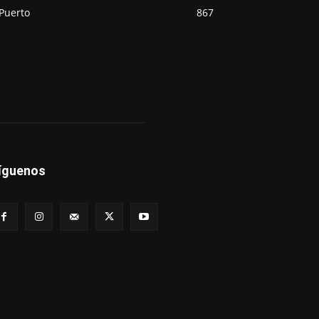
Puerto
867
íguenos