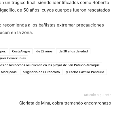
on un trágico final, siendo identificados como Roberto
lgadillo, de 50 años, cuyos cuerpos fueron rescatados
sco recomienda a los bañistas extremar precauciones
lecen en la zona.
gón.
CostaAlegre
de 29 años
de 38 años de edad
guez Covarrubias
 Dos de los hechos ocurrieron en las playas de San Patricio-Melaque
Marejadas
originario de El Ranchito
y Carlos Castillo Panduro
Artículo siguiente
Glorieta de Mina, cobra tremendo encontronazo