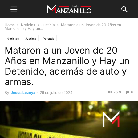
Home
Noticias
Justicia
Mataron a un Joven de 20 Años en
Manzanillo y Hay un...
Noticias
Justicia
Portada
Mataron a un Joven de 20
Años en Manzanillo y Hay un
Detenido, además de auto y
armas.
2830
0
By
Jesus Lozoya
-
29 de julio de 2024