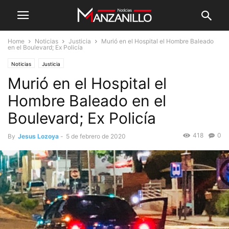
Home
Noticias
Justicia
Murió en el Hospital el Hombre Baleado
en el Boulevard; Ex Policía
Noticias
Justicia
Murió en el Hospital el
Hombre Baleado en el
Boulevard; Ex Policía
418
0
By
Jesus Lozoya
-
5 de febrero de 2020