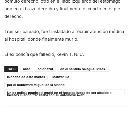
pómulo derecho, otro en el lado izquierdo del estomago,
uno en el brazo derecho y finalmente el cuarto en el pie
derecho.
Tras ser baleado, fue trasladado a recibir atención médica
al hospital, donde finalmente murió.
El ex policía que falleció, Kevin T. N. C.
TAGS
Auto
color azul
en el sentido Salagua-Brisas.
la noche de este martes
Manzanillo
por el boulevard Miguel de la Madrid
Un ex policía municipal murió en el hospital luego de ser abatido a
balazos cuando transitaba con su automóvil Aveo