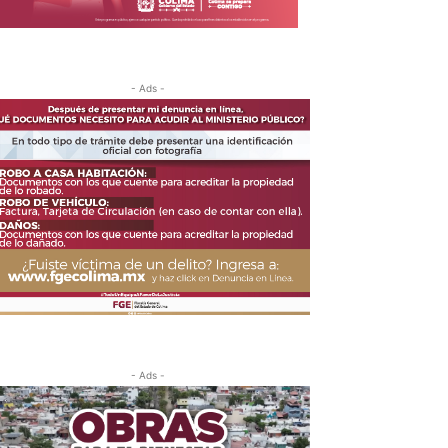
- Ads -
- Ads -