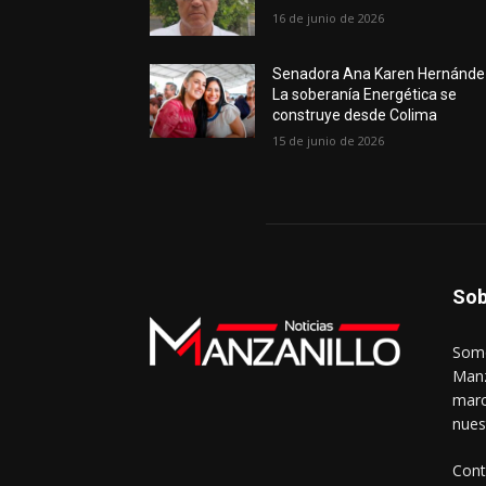
16 de junio de 2026
Senadora Ana Karen Hernánde
La soberanía Energética se
construye desde Colima
15 de junio de 2026
Sob
Somo
Manz
marc
nues
Cont