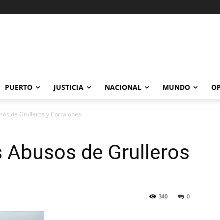
PUERTO
JUSTICIA
NACIONAL
MUNDO
OP
sos de Grulleros y Corralones
s Abusos de Grulleros
340
0