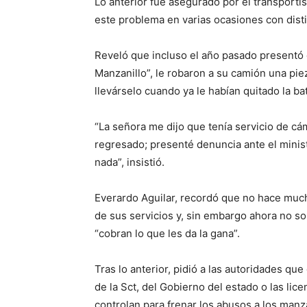
Lo anterior fue asegurado por el transportis
este problema en varias ocasiones con disti
Reveló que incluso el año pasado presentó 
Manzanillo”, le robaron a su camión una pi
llevárselo cuando ya le habían quitado la ba
“La señora me dijo que tenía servicio de cám
regresado; presenté denuncia ante el minist
nada”, insistió.
Everardo Aguilar, recordó que no hace mucho 
de sus servicios y, sin embargo ahora no so
“cobran lo que les da la gana”.
Tras lo anterior, pidió a las autoridades qu
de la Sct, del Gobierno del estado o las lic
controlan para frenar los abusos a los manz