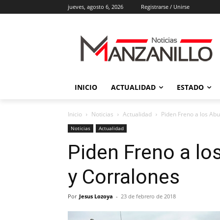
jueves, agosto 6, 2026
Registrarse / Unirse
INICIO
ACTUALIDAD
ESTADO
Inicio
Noticias
Actualidad
Piden Freno a los Abu
Noticias
Actualidad
Piden Freno a lo
y Corralones
Por
Jesus Lozoya
-
23 de febrero de 2018