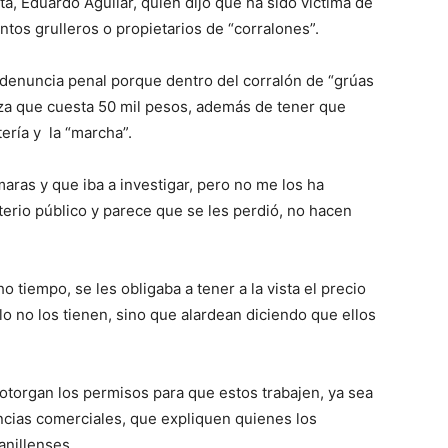
ta, Eduardo Aguilar, quien dijo que ha sido víctima de
ntos grulleros o propietarios de “corralones”.
denuncia penal porque dentro del corralón de “grúas
eza que cuesta 50 mil pesos, además de tener que
tería y la “marcha”.
aras y que iba a investigar, pero no me los ha
erio público y parece que se les perdió, no hacen
tiempo, se les obligaba a tener a la vista el precio
lo no los tienen, sino que alardean diciendo que ellos
e otorgan los permisos para que estos trabajen, ya sea
encias comerciales, que expliquen quienes los
anillenses.