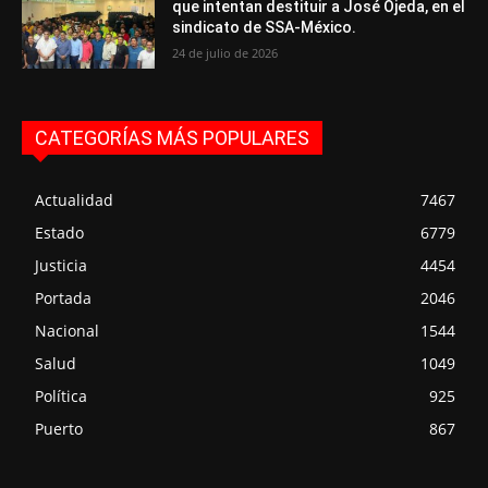
que intentan destituir a José Ojeda, en el
sindicato de SSA-México.
24 de julio de 2026
CATEGORÍAS MÁS POPULARES
Actualidad
7467
Estado
6779
Justicia
4454
Portada
2046
Nacional
1544
Salud
1049
Política
925
Puerto
867