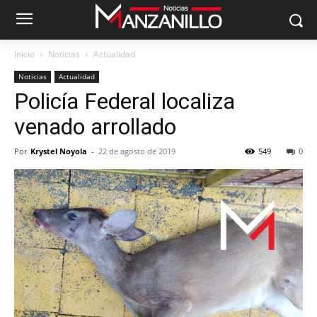
Inicio
Noticias
Actualidad
Noticias
Actualidad
Policía Federal localiza
venado arrollado
Por
Krystel Noyola
-
22 de agosto de 2019
549
0