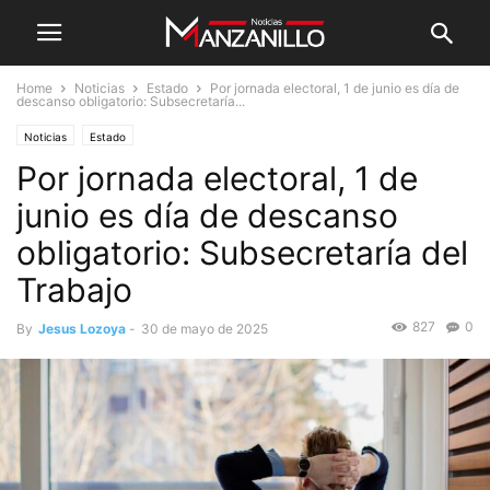
Home
Noticias
Estado
Por jornada electoral, 1 de junio es día de
descanso obligatorio: Subsecretaría...
Noticias
Estado
Por jornada electoral, 1 de
junio es día de descanso
obligatorio: Subsecretaría del
Trabajo
827
0
By
Jesus Lozoya
-
30 de mayo de 2025