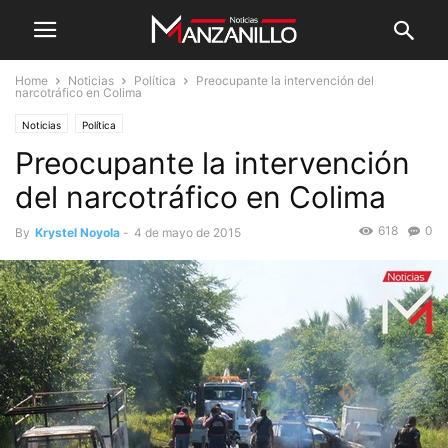
Home
Noticias
Política
Preocupante la intervención del
narcotráfico en Colima
Noticias
Política
Preocupante la intervención
del narcotráfico en Colima
618
0
By
Krystel Noyola
-
4 de mayo de 2015