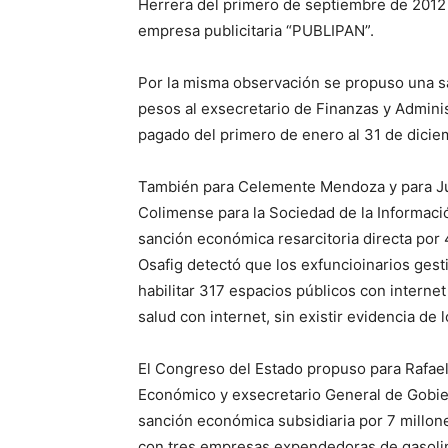
Herrera del primero de septiembre de 2012 a
empresa publicitaria “PUBLIPAN”.
Por la misma observación se propuso una sa
pesos al exsecretario de Finanzas y Admin
pagado del primero de enero al 31 de dicie
También para Celemente Mendoza y para Juan
Colimense para la Sociedad de la Informaci
sanción económica resarcitoria directa por
Osafig detectó que los exfuncioinarios gest
habilitar 317 espacios públicos con interne
salud con internet, sin existir evidencia de
El Congreso del Estado propuso para Rafael
Económico y exsecretario General de Gobier
sanción económica subsidiaria por 7 millon
con tres empresas expendedoras de gasolina