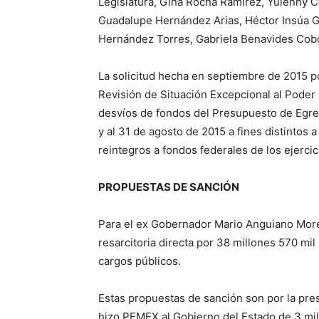
Legislatura, Gina Rocha Ramírez, Yulenny 
Guadalupe Hernández Arias, Héctor Insúa G
Hernández Torres, Gabriela Benavides Cobos
La solicitud hecha en septiembre de 2015 po
Revisión de Situación Excepcional al Poder
desvíos de fondos del Presupuesto de Egres
y al 31 de agosto de 2015 a fines distintos 
reintegros a fondos federales de los ejercic
PROPUESTAS DE SANCIÓN
Para el ex Gobernador Mario Anguiano Mor
resarcitoria directa por 38 millones 570 mil
cargos públicos.
Estas propuestas de sanción son por la pres
hizo PEMEX al Gobierno del Estado de 3 mil 