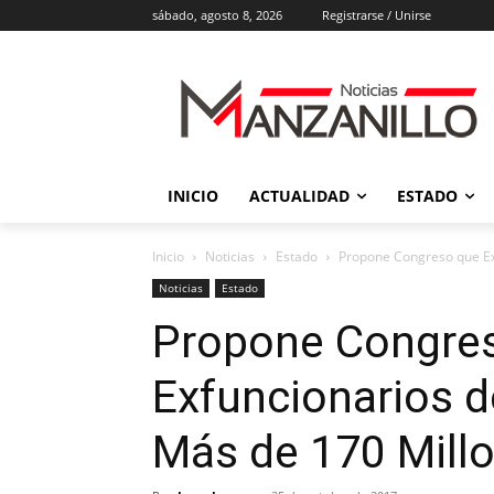
sábado, agosto 8, 2026
Registrarse / Unirse
INICIO
ACTUALIDAD
ESTADO
Inicio
Noticias
Estado
Propone Congreso que Ex
Noticias
Estado
Propone Congre
Exfuncionarios d
Más de 170 Mill