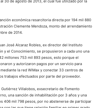
l 30 de agosto de 2013, el cual fue utilizado por la
nción económica resarcitoria directa por 194 mil 880
istración Clemente Mendoza, monto del arrendamiento
mbre de 2014.
 José Alcaraz Robles, ex director del Instituto
ón y el Conocimiento, se propusieron a cada uno una
 42 millones 753 mil 893 pesos, esto porque el
ionaron y autorizaron pagos por un servicio para
t mediante la red WiMax y conectar 33 centros de
 los trabajos efectuados por parte del proveedor.
 Gutiérrez Villalobos, exsecretario de Fomento
no, una sanción de inhabilitación por 3 años y una
es 406 mil 798 pesos, por no abstenerse de participar
 con las que tiene relación familiar en primer grado,