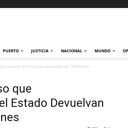
PUERTO
JUSTICIA
NACIONAL
MUNDO
OP
funcionarios del Estado Devuelvan Más de 170 Millones
so que
el Estado Devuelvan
ones