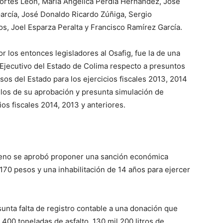
Cortés León, María Angélica Perdía Hernández, José
arcía, José Donaldo Ricardo Zúñiga, Sergio
, Joel Esparza Peralta y Francisco Ramírez García.
r los entonces legisladores al Osafig, fue la de una
 Ejecutivo del Estado de Colima respecto a presuntos
os del Estado para los ejercicios fiscales 2013, 2014
a los de su aprobación y presunta simulación de
ios fiscales 2014, 2013 y anteriores.
eno se aprobó proponer una sanción económica
 170 pesos y una inhabilitación de 14 años para ejercer
unta falta de registro contable a una donación que
400 toneladas de asfalto, 130 mil 200 litros de