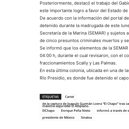
Posteriormente, destacó el trabajo del Gab
este importante logro a favor del Estado d
De acuerdo con la información del portal de
detenido durante la madrugada de este lune
Secretaría de la Marina (SEMAR) y sujetos a
de cinco presuntos criminales muertos y se
Se informó que los elementos de la SEMAR r
04:00 h, durante el cual revisaron, con el 
fraccionamientos Scally y Las Palmas.
En esta última colonia, ubicada en una de l
Río Presidio, es donde fue detenido el cap
ETIQUETAS
Cartel
de la captura de Joaquín Guzmán Loera “El Chapo” tras ca
máxima seguridad El Altiplano.
ElChapo
Enrique Peña Nieto
informó a través de s
presidente de México
Sinaloa