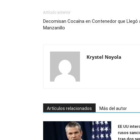
Artículo anterior
Decomisan Cocaína en Contenedor que Llegó 
Manzanillo
Krystel Noyola
Artículos relacionados
Más del autor
EE UU inter
rusos sanci
tras dos s