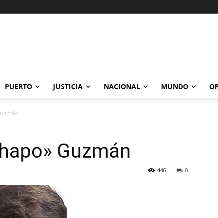
PUERTO
JUSTICIA
NACIONAL
MUNDO
OP
Guzmán
«Chapo» Guzmán
446
0