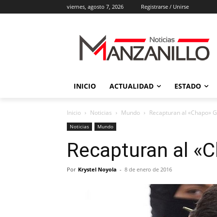
viernes, agosto 7, 2026
Registrarse / Unirse
INICIO
ACTUALIDAD
ESTADO
Inicio
Noticias
Mundo
Recapturan al «Chapo» 
Noticias
Mundo
Recapturan al 
Por
Krystel Noyola
-
8 de enero de 2016