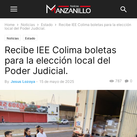
Home
Noticias
Estado
Recibe IEE Colima boletas para la elección
local del Poder Judicial.
Noticias
Estado
Recibe IEE Colima boletas
para la elección local del
Poder Judicial.
787
0
By
Jesus Lozoya
-
15 de mayo de 2025