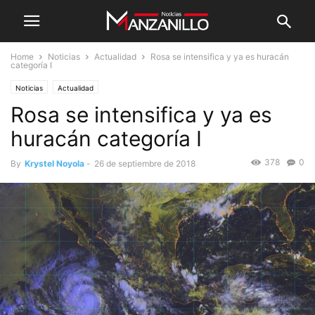
Home
Noticias
Actualidad
Rosa se intensifica y ya es huracán
categoría I
Noticias
Actualidad
Rosa se intensifica y ya es
huracán categoría I
378
0
By
Krystel Noyola
-
26 de septiembre de 2018