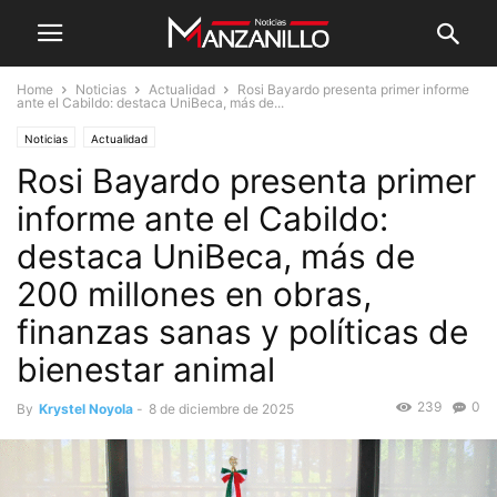
Home
Noticias
Actualidad
Rosi Bayardo presenta primer informe
ante el Cabildo: destaca UniBeca, más de...
Noticias
Actualidad
Rosi Bayardo presenta primer
informe ante el Cabildo:
destaca UniBeca, más de
200 millones en obras,
finanzas sanas y políticas de
bienestar animal
239
0
By
Krystel Noyola
-
8 de diciembre de 2025