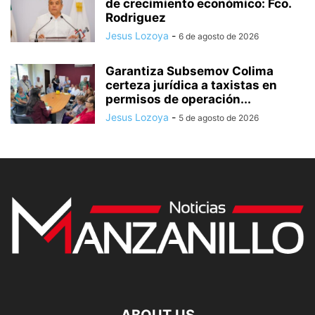
de crecimiento económico: Fco.
Rodriguez
Jesus Lozoya
-
6 de agosto de 2026
Garantiza Subsemov Colima
certeza jurídica a taxistas en
permisos de operación...
Jesus Lozoya
-
5 de agosto de 2026
ABOUT US