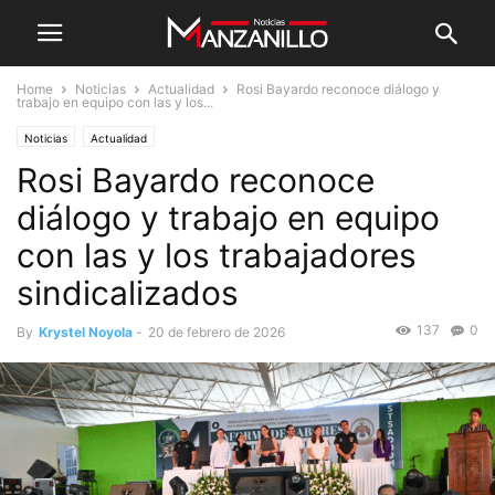
Home
Noticias
Actualidad
Rosi Bayardo reconoce diálogo y
trabajo en equipo con las y los...
Noticias
Actualidad
Rosi Bayardo reconoce
diálogo y trabajo en equipo
con las y los trabajadores
sindicalizados
137
0
By
Krystel Noyola
-
20 de febrero de 2026