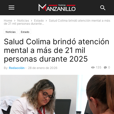
Home
Noticias
Estado
Salud Colima brindó atención mental a más
de 21 mil personas durante...
Noticias
Estado
Salud Colima brindó atención
mental a más de 21 mil
personas durante 2025
135
0
By
Redacción
-
28 de enero de 2026