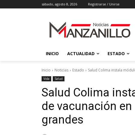
sábado, agosto 8, 2026
Registrarse / Unirse
INICIO
ACTUALIDAD
ESTADO
Inicio
Noticias
Estado
Salud Colima instala módulo
Vida
Salud
Salud Colima inst
de vacunación en
grandes