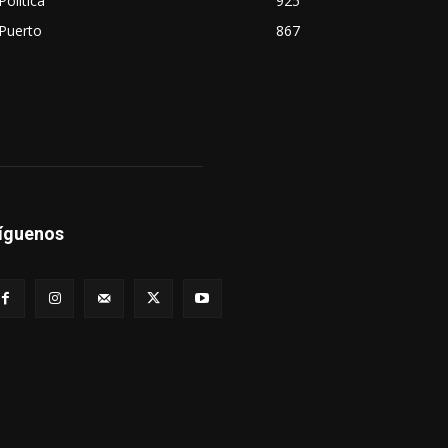
Política
925
Puerto
867
íguenos