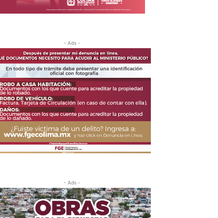
- Ads -
- Ads -