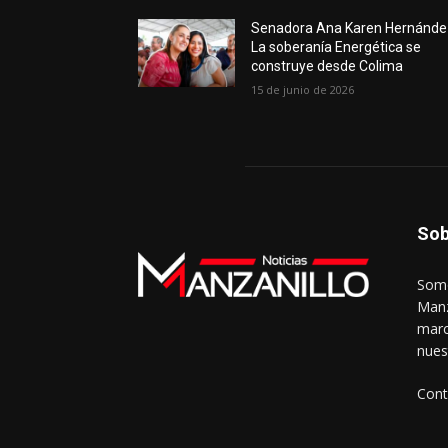
Senadora Ana Karen Hernánde
La soberanía Energética se
construye desde Colima
15 de junio de 2026
Sob
Somo
Manz
marc
nues
Cont