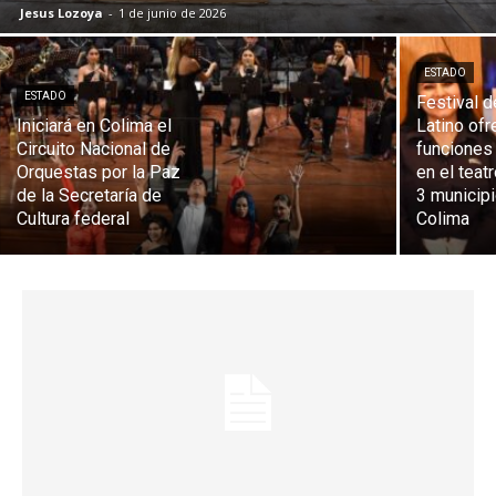
Jesus Lozoya
-
1 de junio de 2026
ESTADO
ESTADO
Festival d
Iniciará en Colima el
Latino ofr
Circuito Nacional de
funciones 
Orquestas por la Paz
en el teat
de la Secretaría de
3 municip
Cultura federal
Colima