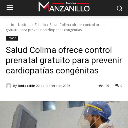
Inicio
Noticias
Estado
Salud Colima ofrece control prenatal
gratuito para prevenir cardiopatías congénitas
Estado
Salud Colima ofrece control
prenatal gratuito para prevenir
cardiopatías congénitas
By
Redacción
20 de febrero de 2026
129
0