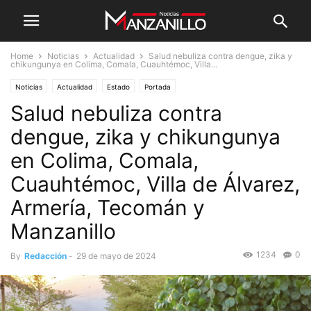
Home
Noticias
Actualidad
Salud nebuliza contra dengue, zika y
chikungunya en Colima, Comala, Cuauhtémoc, Villa...
Noticias
Actualidad
Estado
Portada
Salud nebuliza contra
dengue, zika y chikungunya
en Colima, Comala,
Cuauhtémoc, Villa de Álvarez,
Armería, Tecomán y
Manzanillo
1234
0
By
Redacción
-
29 de mayo de 2024