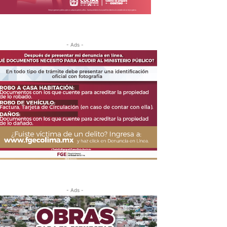
- Ads -
- Ads -