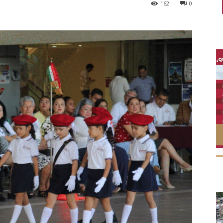
162
0