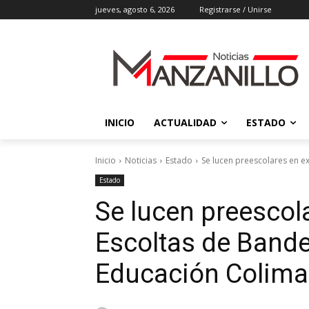
jueves, agosto 6, 2026
Registrarse / Unirse
INICIO
ACTUALIDAD
ESTADO
Inicio
Noticias
Estado
Se lucen preescolares en ex
Estado
Se lucen preescol
Escoltas de Bander
Educación Colima