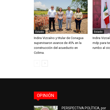
Estado
Estado
Indira Vizcaíno y titular de Conagua
Indira Vizca
supervisaron avance de 45% en la
mdp para ten
construcción del acueducto en
rumbo al ci
Colima.
OPINIÓN
PERSPECTIVA POLÍTICA, por