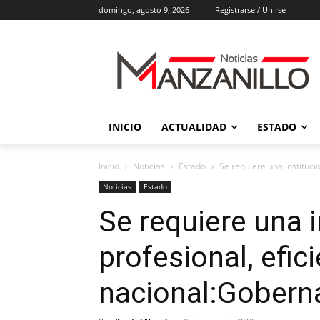
domingo, agosto 9, 2026
Registrarse / Unirse
INICIO
ACTUALIDAD
ESTADO
Inicio
Noticias
Estado
Se requiere una instituci
Noticias
Estado
Se requiere una i
profesional, efic
nacional:Gobern