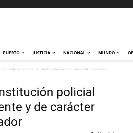
PUERTO
JUSTICIA
NACIONAL
MUNDO
OP
ón policial profesional, eficiente y de carácter nacional:Gobernador
nstitución policial
iente y de carácter
ador