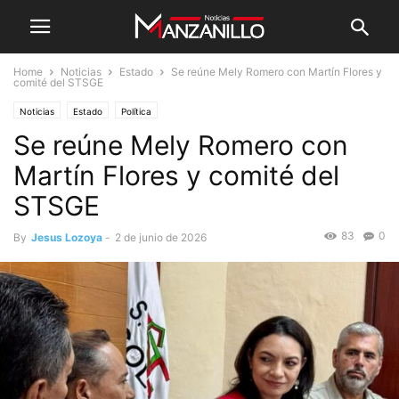
Home
Noticias
Estado
Se reúne Mely Romero con Martín Flores y
comité del STSGE
Noticias
Estado
Política
Se reúne Mely Romero con
Martín Flores y comité del
STSGE
83
0
By
Jesus Lozoya
-
2 de junio de 2026