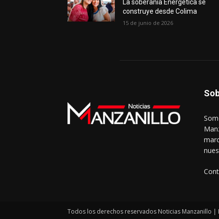
La soberanía Energética se
construye desde Colima
15 de junio de 2026
Sob
Somo
Manz
marc
nues
Cont
Todos los derechos reservados Noticias Manzanillo | 