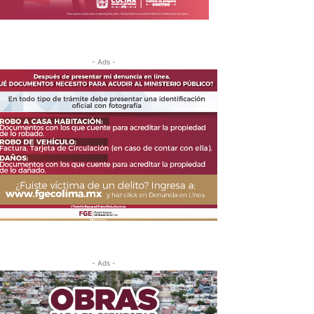
- Ads -
- Ads -