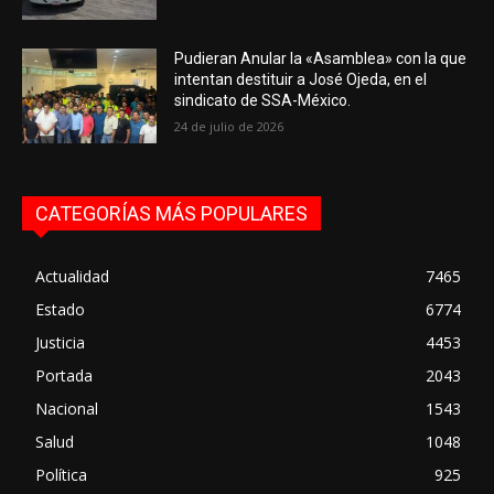
Pudieran Anular la «Asamblea» con la que
intentan destituir a José Ojeda, en el
sindicato de SSA-México.
24 de julio de 2026
CATEGORÍAS MÁS POPULARES
Actualidad
7465
Estado
6774
Justicia
4453
Portada
2043
Nacional
1543
Salud
1048
Política
925