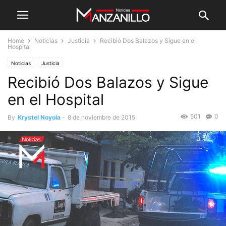
Home
Noticias
Justicia
Recibió Dos Balazos y Sigue en el
Hospital
Noticias
Justicia
Recibió Dos Balazos y Sigue
en el Hospital
501
0
By
Krystel Noyola
-
8 de noviembre de 2015