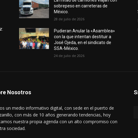
e
La mitad de camiones viajan con
sobrepeso en carreteras de
México.
28 de julio de 2026
z:
Pudieran Anular la «Asamblea»
con la que intentan destituir a
José Ojeda, en el sindicato de
SSA-México.
24 de julio de 2026
re Nosotros
S
s un medio informativo digital, con sede en el puerto de
anillo, con más de 10 años generando tendencias, hoy
amos nuestra propia agenda con un alto compromiso con
tra sociedad.