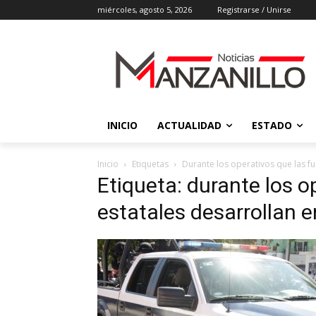
miércoles, agosto 5, 2026
Registrarse / Unirse
INICIO
ACTUALIDAD
ESTADO
Inicio
Etiquetas
Durante los operativos que las fu
Etiqueta: durante los o
estatales desarrollan e