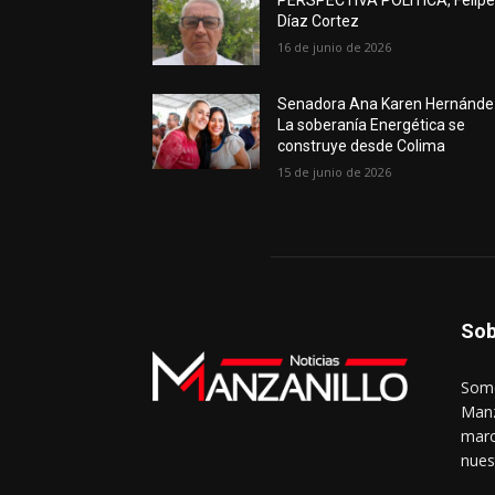
PERSPECTIVA POLÍTICA, Felip
Díaz Cortez
16 de junio de 2026
Senadora Ana Karen Hernánde
La soberanía Energética se
construye desde Colima
15 de junio de 2026
Sob
Somo
Manz
marc
nues