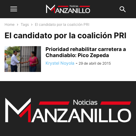
Home
Tags
El candidato por la coalición PRI
El candidato por la coalición PRI
Prioridad rehabilitar carretera a
Chandiablo: Pico Zepeda
Krystel Noyola
-
29 de abril de 2015