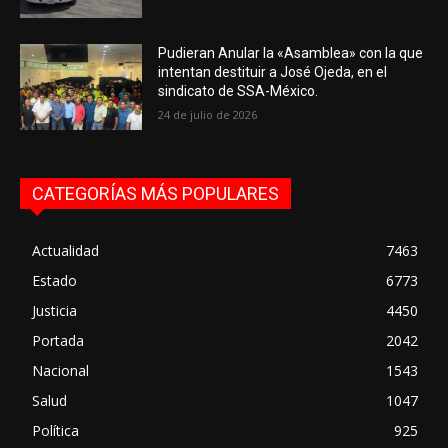
Pudieran Anular la «Asamblea» con la que
intentan destituir a José Ojeda, en el
sindicato de SSA-México.
24 de julio de 2026
CATEGORÍAS MÁS POPULARES
Actualidad
7463
Estado
6773
Justicia
4450
Portada
2042
Nacional
1543
Salud
1047
Política
925