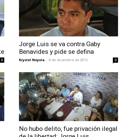
Jorge Luis se va contra Gaby
te
Benavides y pide se defina
Krystel Noyola
-
8 de diciembre de 2015
0
0
No hubo delito, fue privación ilegal
de la libertad: Jorge Luis...