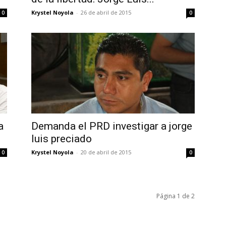
Krystel Noyola
-
26 de abril de 2015
0
0
a
Demanda el PRD investigar a jorge
luis preciado
Krystel Noyola
-
20 de abril de 2015
0
0
Página 1 de 2