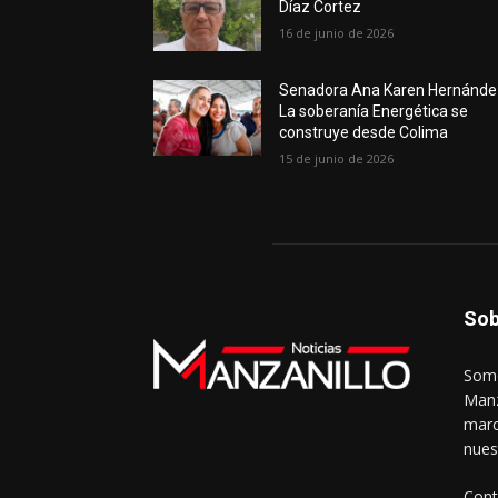
Díaz Cortez
16 de junio de 2026
Senadora Ana Karen Hernánde
La soberanía Energética se
construye desde Colima
15 de junio de 2026
Sob
Somo
Manz
marc
nues
Cont