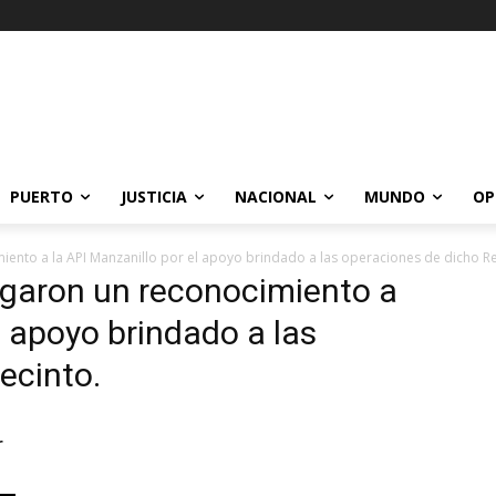
PUERTO
JUSTICIA
NACIONAL
MUNDO
OP
ento a la API Manzanillo por el apoyo brindado a las operaciones de dicho Re
egaron un reconocimiento a
l apoyo brindado a las
ecinto.
r