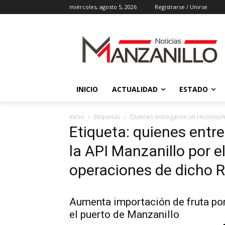
miércoles, agosto 5, 2026
Registrarse / Unirse
INICIO
ACTUALIDAD
ESTADO
Inicio
Etiquetas
Quienes entregaron un reconocimi
Etiqueta: quienes entr
la API Manzanillo por e
operaciones de dicho R
Aumenta importación de fruta po
el puerto de Manzanillo