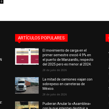
0
ARTÍCULOS POPULARES
El movimiento de carga en el
primer semestre creció 4.9% en
EN
el puerto de Manzanillo, respecto
del 2025 pero es menor al 2024.
28 de julio de 2026
e
La mitad de camiones viajan con
sobrepeso en carreteras de
México.
28 de julio de 2026
z:
Pudieran Anular la «Asamblea»
con la que intentan destituir a