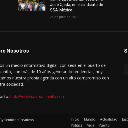
José Ojeda, en el sindicato de
SSA-México.
24 de julio de 2026
re Nosotros
S
s un medio informativo digital, con sede en el puerto de
anillo, con más de 10 años generando tendencias, hoy
amos nuestra propia agenda con un alto compromiso con
tra sociedad.
acto:
hola@noticiasmanzanillo.com
Inicio
Mundo
Actualidad
Just
By SentidosCreativos
Política
Vida
Puerto