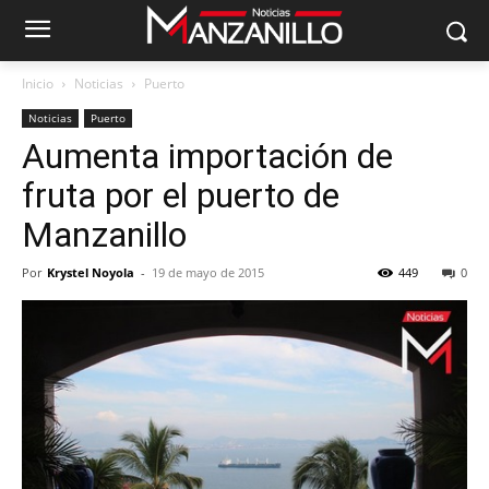
Inicio
Noticias
Puerto
Noticias
Puerto
Aumenta importación de
fruta por el puerto de
Manzanillo
Por
Krystel Noyola
-
19 de mayo de 2015
449
0