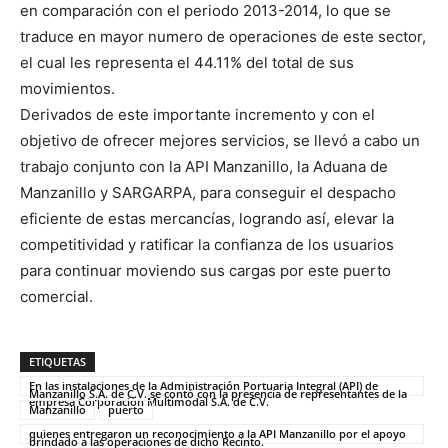
en comparación con el periodo 2013-2014, lo que se
traduce en mayor numero de operaciones de este sector,
el cual les representa el 44.11% del total de sus
movimientos.
Derivados de este importante incremento y con el
objetivo de ofrecer mejores servicios, se llevó a cabo un
trabajo conjunto con la API Manzanillo, la Aduana de
Manzanillo y SARGARPA, para conseguir el despacho
eficiente de estas mercancías, logrando así, elevar la
competitividad y ratificar la confianza de los usuarios
para continuar moviendo sus cargas por este puerto
comercial.
ETIQUETAS
En las instalaciones de la Administración Portuaria Integral (API) de
Manzanillo S.A. de C.V. se contó con la presencia de representantes de la
empresa Corporación Multimodal S.A. de C.V.
Manzanillo
puerto
quienes entregaron un reconocimiento a la API Manzanillo por el apoyo
brindado a las operaciones de dicho Recinto.