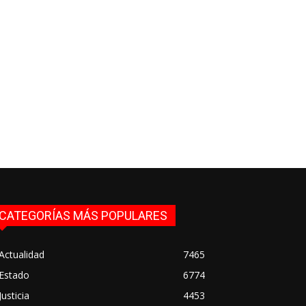
CATEGORÍAS MÁS POPULARES
Actualidad
7465
Estado
6774
Justicia
4453