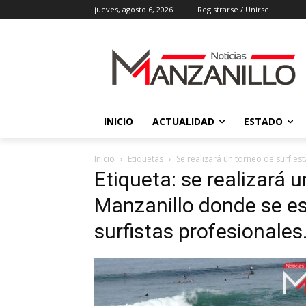
jueves, agosto 6, 2026
Registrarse / Unirse
INICIO
ACTUALIDAD
ESTADO
Inicio
Etiquetas
Se realizará un torneo de surf es
Etiqueta: se realizará u
Manzanillo donde se es
surfistas profesionales