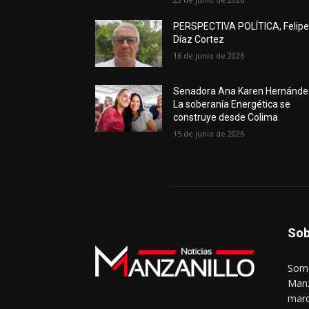
PERSPECTIVA POLÍTICA, Felip
Díaz Cortez
16 de junio de 2026
Senadora Ana Karen Hernánde
La soberanía Energética se
construye desde Colima
15 de junio de 2026
Sob
Somo
Manz
marc