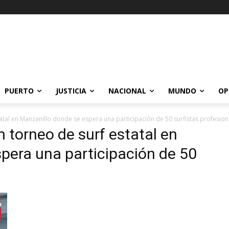
PUERTO
JUSTICIA
NACIONAL
MUNDO
OP
tatal en Manzanillo donde se espera una participación de 50 surfistas profesion
n torneo de surf estatal en
pera una participación de 50
.