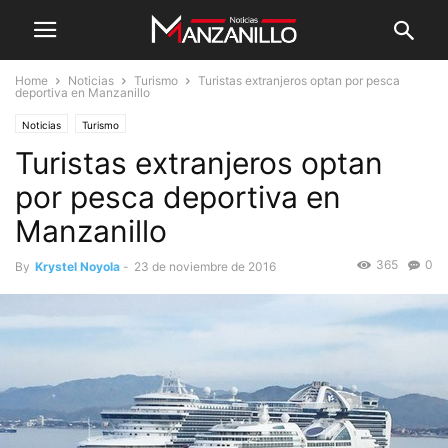
Home
Noticias
Turismo
Turistas extranjeros optan por pesca
deportiva en Manzanillo
Noticias
Turismo
Turistas extranjeros optan
por pesca deportiva en
Manzanillo
365
0
By
Krystel Noyola
-
23 de noviembre de 2016