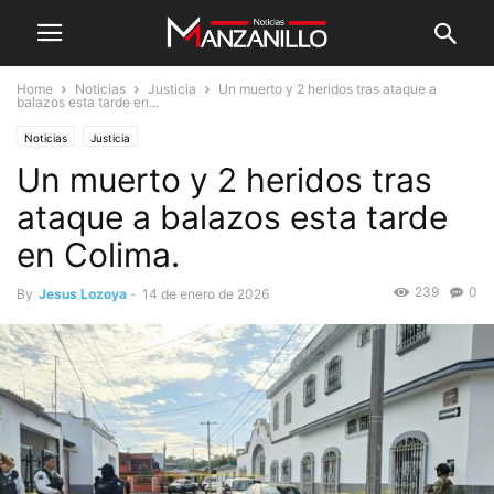
Home
Noticias
Justicia
Un muerto y 2 heridos tras ataque a
balazos esta tarde en...
Noticias
Justicia
Un muerto y 2 heridos tras
ataque a balazos esta tarde
en Colima.
239
0
By
Jesus Lozoya
-
14 de enero de 2026