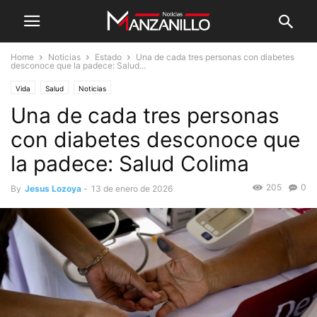
Home
Noticias
Estado
Una de cada tres personas con diabetes
desconoce que la padece: Salud...
Vida
Salud
Noticias
Una de cada tres personas
con diabetes desconoce que
la padece: Salud Colima
205
0
By
Jesus Lozoya
-
13 de enero de 2026